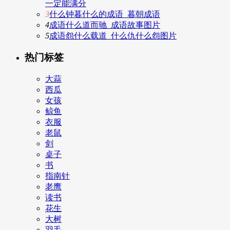
一定能满分
3
什么钟暮什么的成语_暮朝成语
4
成语什么道而驰_成语故事图片
5
成语怨什么载道_什么仇什么怨图片
热门标签
大蒜
西瓜
女孩
鲸鱼
衣服
老鼠
剑
桌子
书
指南针
老鹰
读书
花生
大树
羽毛