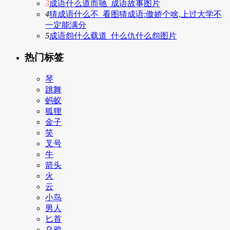
3
成语什么道而驰_成语故事图片
4
猜成语什么不_看图猜成语:傲娇个啥,上过大学不
一定能满分
5
成语怨什么载道_什么仇什么怨图片
热门标签
琴
跳舞
蚂蚁
狐狸
金子
笑
叉号
牛
箭头
火
云
小鸟
男人
匕首
乌鸦