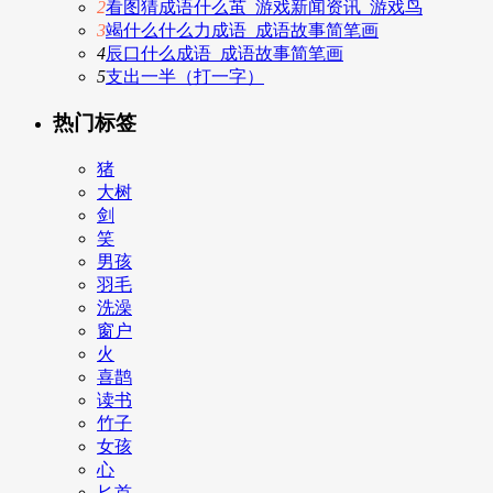
2
看图猜成语什么茧_游戏新闻资讯_游戏鸟
3
竭什么什么力成语_成语故事简笔画
4
辰口什么成语_成语故事简笔画
5
支出一半（打一字）
热门标签
猪
大树
剑
笑
男孩
羽毛
洗澡
窗户
火
喜鹊
读书
竹子
女孩
心
匕首