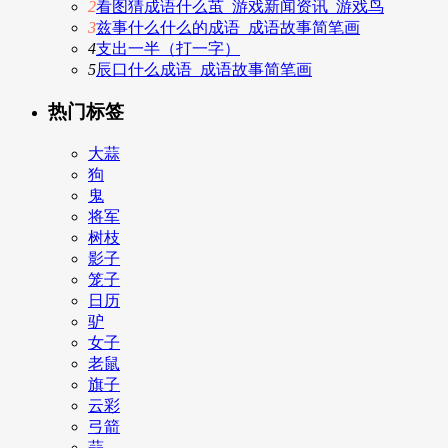
2
看图猜成语什么茧_游戏新闻资讯_游戏鸟
3
兹事什么什么的成语_成语故事简笔画
4
支出一半（打一字）
5
辰口什么成语_成语故事简笔画
热门标签
大蒜
狗
鬼
将军
树枝
影子
笼子
日历
驴
女子
老鼠
旗子
云彩
弓箭
蒜