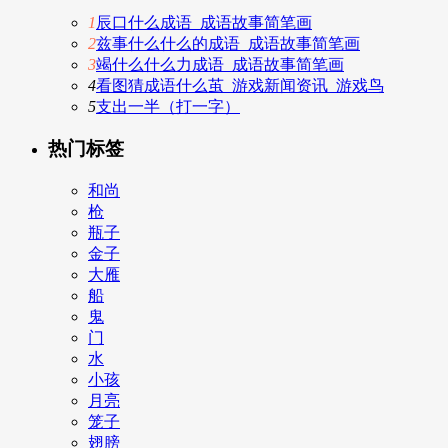
1
辰口什么成语_成语故事简笔画
2
兹事什么什么的成语_成语故事简笔画
3
竭什么什么力成语_成语故事简笔画
4
看图猜成语什么茧_游戏新闻资讯_游戏鸟
5
支出一半（打一字）
热门标签
和尚
枪
瓶子
金子
大雁
船
鬼
门
水
小孩
月亮
笼子
翅膀