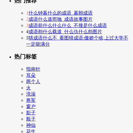
热门推荐
1
什么钟暮什么的成语_暮朝成语
2
成语什么道而驰_成语故事图片
3
成语前什么什么什么_不接是什么成语
4
成语怨什么载道_什么仇什么怨图片
5
猜成语什么不_看图猜成语:傲娇个啥,上过大学不
一定能满分
热门标签
指南针
耳朵
两个人
火
洗澡
将军
窗户
影子
瓶子
神仙
花生