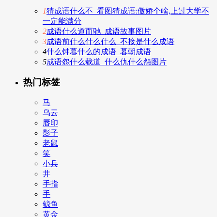
1
猜成语什么不_看图猜成语:傲娇个啥,上过大学不
一定能满分
2
成语什么道而驰_成语故事图片
3
成语前什么什么什么_不接是什么成语
4
什么钟暮什么的成语_暮朝成语
5
成语怨什么载道_什么仇什么怨图片
热门标签
马
乌云
唇印
影子
老鼠
笑
小兵
井
手指
手
鲸鱼
黄金