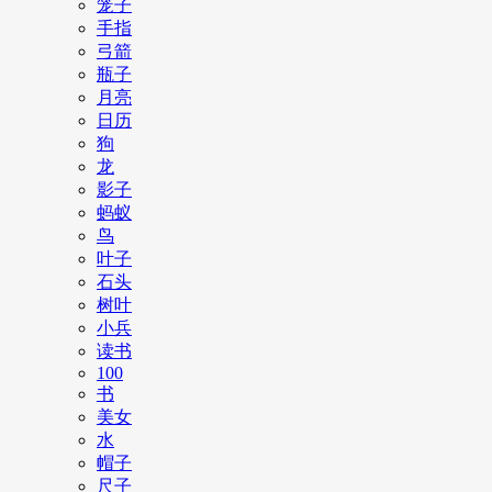
笼子
手指
弓箭
瓶子
月亮
日历
狗
龙
影子
蚂蚁
鸟
叶子
石头
树叶
小兵
读书
100
书
美女
水
帽子
尺子