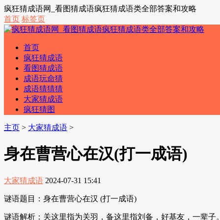
疯狂猜成语网_看图猜成语疯狂猜成语类全部答案和攻略
首页
标签页
首页
疯狂猜成语
看图猜成语
成语玩命猜
成语猜猜猜
大家猜成语
疯狂猜图
主页
>
大家猜成语
>
身在曹营心在汉(打一成语)
大家猜成语
2024-07-31 15:41
谜语题目：身在曹营心在汉 (打一成语)
谜语解析：关这里指为关羽，备这里指刘备，好基友，一辈子