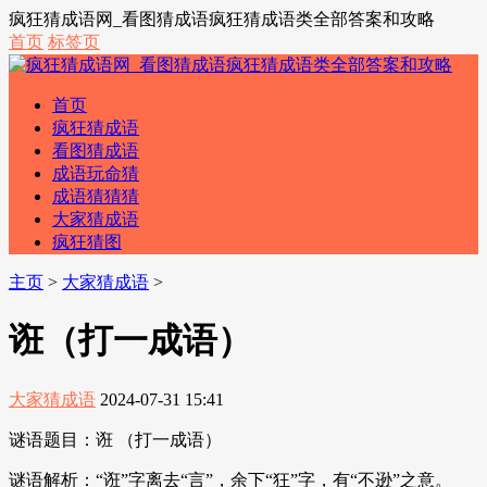
疯狂猜成语网_看图猜成语疯狂猜成语类全部答案和攻略
首页
标签页
首页
疯狂猜成语
看图猜成语
成语玩命猜
成语猜猜猜
大家猜成语
疯狂猜图
主页
>
大家猜成语
>
诳（打一成语）
大家猜成语
2024-07-31 15:41
谜语题目：诳 （打一成语）
谜语解析：“诳”字离去“言”，余下“狂”字，有“不逊”之意。