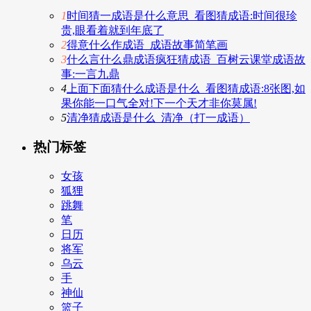
1
时间猜一成语是什么意思_看图猜成语:时间很珍
贵,眼看着就到年底了
2
得意什么作成语_成语故事简笔画
3
什么言什么鼎成语疯狂猜成语_百树云课堂成语故
事:一言九鼎
4
上面下面猜什么成语是什么_看图猜成语:8张图,如
果你能一口气全对!下一个天才非你莫属!
5
清净猜成语是什么_清净（打一成语）
热门标签
女孩
狐狸
跳舞
笔
日历
将军
乌云
手
神仙
篮子