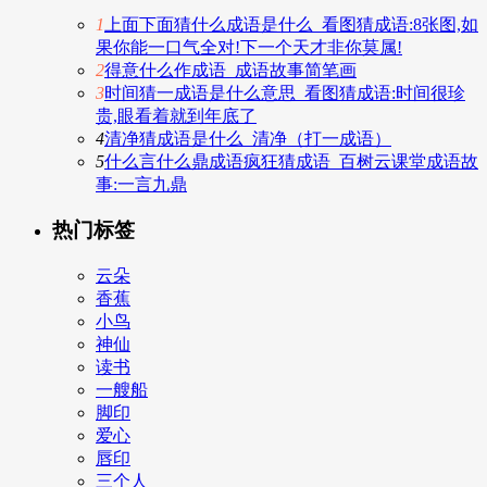
1
上面下面猜什么成语是什么_看图猜成语:8张图,如
果你能一口气全对!下一个天才非你莫属!
2
得意什么作成语_成语故事简笔画
3
时间猜一成语是什么意思_看图猜成语:时间很珍
贵,眼看着就到年底了
4
清净猜成语是什么_清净（打一成语）
5
什么言什么鼎成语疯狂猜成语_百树云课堂成语故
事:一言九鼎
热门标签
云朵
香蕉
小鸟
神仙
读书
一艘船
脚印
爱心
唇印
三个人