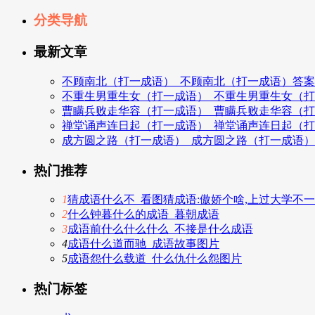
分类导航
最新文章
不顾南北（打一成语）_不顾南北（打一成语）答案
不重生男重生女（打一成语）_不重生男重生女（
曹瞒兵败走华容（打一成语）_曹瞒兵败走华容（
禅堂诵声连日起（打一成语）_禅堂诵声连日起（
成方圆之路（打一成语）_成方圆之路（打一成语
热门推荐
1
猜成语什么不_看图猜成语:傲娇个啥,上过大学不
2
什么钟暮什么的成语_暮朝成语
3
成语前什么什么什么_不接是什么成语
4
成语什么道而驰_成语故事图片
5
成语怨什么载道_什么仇什么怨图片
热门标签