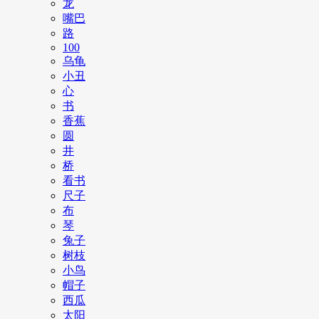
龙
嘴巴
路
100
乌龟
小丑
心
书
香蕉
圆
井
桥
看书
尺子
布
琴
兔子
树枝
小鸟
帽子
西瓜
太阳