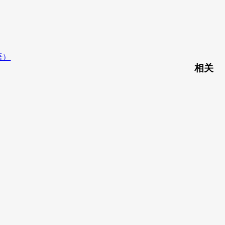
语）
相关