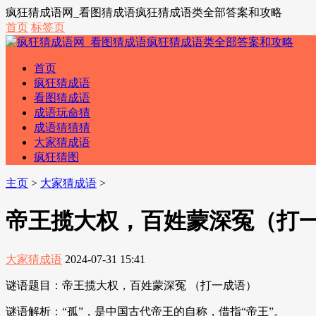
疯狂猜成语网_看图猜成语疯狂猜成语类全部答案和攻略
首页
标签页
首页
疯狂猜成语
看图猜成语
成语玩命猜
成语猜猜猜
大家猜成语
疯狂猜图
主页
>
大家猜成语
>
帝王揽大权，百姓蒙深冤（打
大家猜成语
2024-07-31 15:41
谜语题目：帝王揽大权，百姓蒙深冤 （打一成语）
谜语解析：“孤”，是中国古代帝王的自称，借指“帝王”。