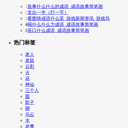
1
兹事什么什么的成语_成语故事简笔画
2
支出一半（打一字）
3
看图猜成语什么茧_游戏新闻资讯_游戏鸟
4
竭什么什么力成语_成语故事简笔画
5
辰口什么成语_成语故事简笔画
热门标签
老人
老鼠
云彩
火
花
神仙
三个人
圆
影子
脚
乌云
水
老鹰