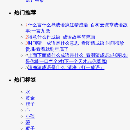
语）答案
热门推荐
1
什么言什么鼎成语疯狂猜成语_百树云课堂成语故
事:一言九鼎
2
得意什么作成语_成语故事简笔画
3
时间猜一成语是什么意思_看图猜成语:时间很珍
贵,眼看着就到年底了
4
上面下面猜什么成语是什么_看图猜成语:8张图,如
果你能一口气全对!下一个天才非你莫属!
5
清净猜成语是什么_清净（打一成语）
热门标签
水
黄金
旗子
心
小孩
碗
猴子