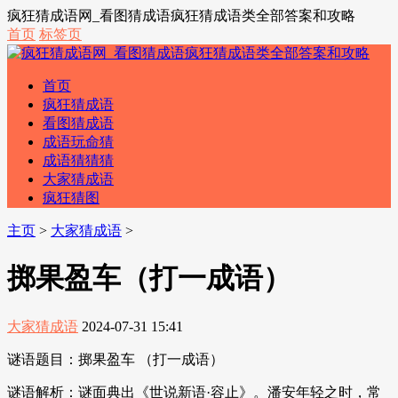
疯狂猜成语网_看图猜成语疯狂猜成语类全部答案和攻略
首页
标签页
首页
疯狂猜成语
看图猜成语
成语玩命猜
成语猜猜猜
大家猜成语
疯狂猜图
主页
>
大家猜成语
>
掷果盈车（打一成语）
大家猜成语
2024-07-31 15:41
谜语题目：掷果盈车 （打一成语）
谜语解析：谜面典出《世说新语·容止》。潘安年轻之时，常