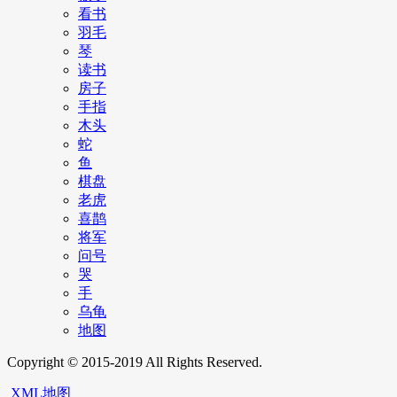
看书
羽毛
琴
读书
房子
手指
木头
蛇
鱼
棋盘
老虎
喜鹊
将军
问号
哭
手
乌龟
地图
Copyright © 2015-2019 All Rights Reserved.
XML地图