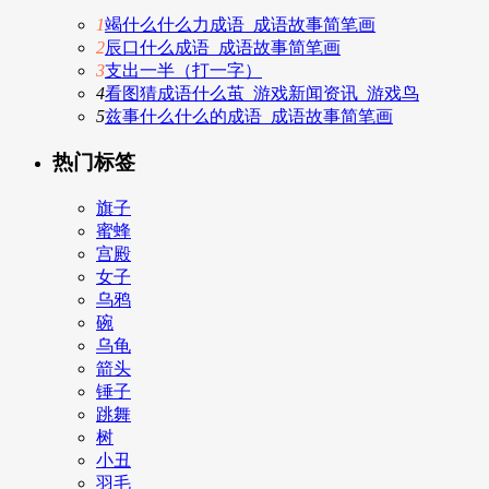
1
竭什么什么力成语_成语故事简笔画
2
辰口什么成语_成语故事简笔画
3
支出一半（打一字）
4
看图猜成语什么茧_游戏新闻资讯_游戏鸟
5
兹事什么什么的成语_成语故事简笔画
热门标签
旗子
蜜蜂
宫殿
女子
乌鸦
碗
乌龟
箭头
锤子
跳舞
树
小丑
羽毛