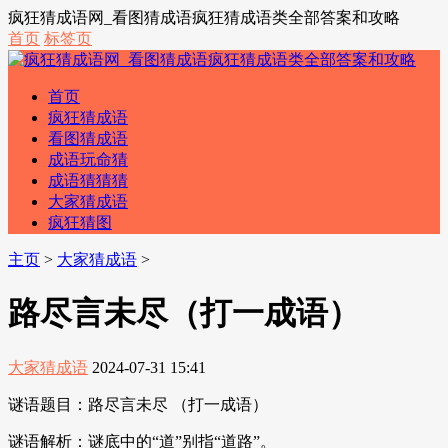
疯狂猜成语网_看图猜成语疯狂猜成语类全部答案和攻略
首页
标签页
首页
疯狂猜成语
看图猜成语
成语玩命猜
成语猜猜猜
大家猜成语
疯狂猜图
主页
>
大家猜成语
>
路尽言未尽（打一成语）
大家猜成语
2024-07-31 15:41
谜语题目：路尽言未尽 （打一成语）
谜语解析：谜底中的“道”别指“道路”。