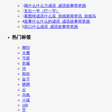
1
竭什么什么力成语_成语故事简笔画
2
支出一半（打一字）
3
看图猜成语什么茧_游戏新闻资讯_游戏鸟
4
兹事什么什么的成语_成语故事简笔画
5
辰口什么成语_成语故事简笔画
热门标签
脚印
大雁
弓箭
衣服
河
和尚
金子
翅膀
云
乌龟
小孩
100
手