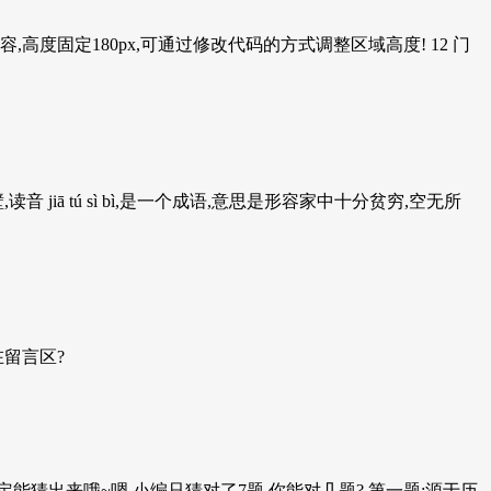
式内容,高度固定180px,可通过修改代码的方式调整区域高度! 12 门
ā tú sì bì,是一个成语,意思是形容家中十分贫穷,空无所
在留言区?
猜出来哦~嗯,小编只猜对了7题,你能对几题? 第一题:源于历