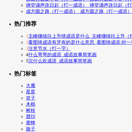
禅堂诵声连日起（打一成语）_禅堂诵声连日起（
成方圆之路（打一成语）_成方圆之路（打一成语
热门推荐
1
主峰继续往上升猜成语是什么_主峰继续往上升（
2
看图猜成语有牙有的是什么意思_看图猜成语:对一半
3
注意节水（打一字）
4
什么弯弯的成语_成语故事简笔画
5
沉什么欢成语_成语故事简笔画
热门标签
大雁
星星
篮子
木棍
树枝
唇印
蜜蜂
旗子