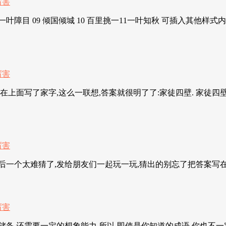
 08一叶障目 09 倾国倾城 10 百里挑一11一叶知秋 可插入其他样
了家字,这么一联想,答案就很明了了:家徒四壁. 家徒四壁,读音 ji
吗?最后一个太难猜了,发给朋友们一起玩一玩,猜出的别忘了把答案写
,还需要一定的想象能力.所以,即使是你知道的成语,你也不一定能