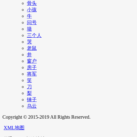
骨头
小孩
牛
问号
墙
三个人
哭
老鼠
井
窗户
房子
将军
笑
刀
梨
锤子
乌云
Copyright © 2015-2019 All Rights Reserved.
XML地图