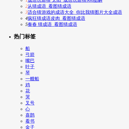
1
成语玩命猜 太阳_成语玩命猜900图解
2
从猜成语_看图猜成语
3
适合猜游戏的成语大全_你比我猜图片大全成语
4
疯狂猜成语皮肉_看图猜成语
5
奏春 猜成语_看图猜成语
热门标签
船
弓箭
嘴巴
叶子
琴
一艘船
鸡
花
哭
叉号
心
喜鹊
看书
金子