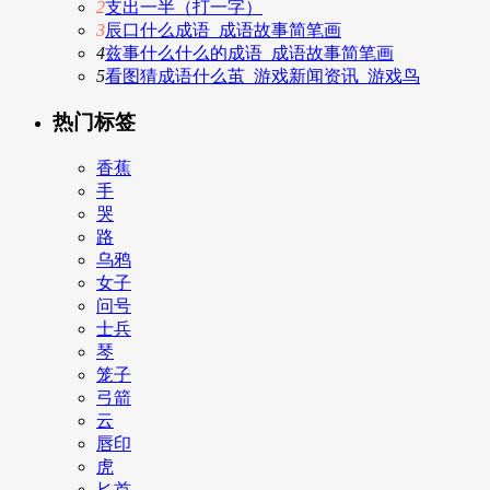
2
支出一半（打一字）
3
辰口什么成语_成语故事简笔画
4
兹事什么什么的成语_成语故事简笔画
5
看图猜成语什么茧_游戏新闻资讯_游戏鸟
热门标签
香蕉
手
哭
路
乌鸦
女子
问号
士兵
琴
笼子
弓箭
云
唇印
虎
匕首