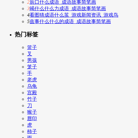
2
辰口什么成语_成语故事简笔画
3
竭什么什么力成语_成语故事简笔画
4
看图猜成语什么茧_游戏新闻资讯_游戏鸟
5
兹事什么什么的成语_成语故事简笔画
热门标签
篮子
叉
男孩
笼子
手
老虎
乌龟
宫殿
竹子
刀
猴子
唇印
虎
柿子
雨