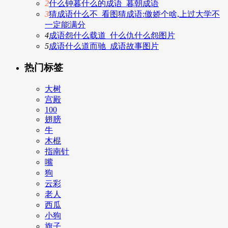
2
什么钟暮什么的成语_暮朝成语
3
猜成语什么不_看图猜成语:傲娇个啥,上过大学不
一定能满分
4
成语怨什么载道_什么仇什么怨图片
5
成语什么道而驰_成语故事图片
热门标签
大树
宫殿
100
翅膀
牛
木棍
指南针
嘴
狗
云彩
老人
西瓜
小狗
旗子