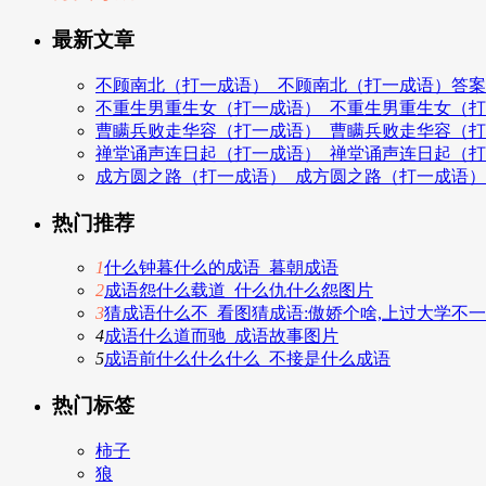
最新文章
不顾南北（打一成语）_不顾南北（打一成语）答案
不重生男重生女（打一成语）_不重生男重生女（
曹瞒兵败走华容（打一成语）_曹瞒兵败走华容（
禅堂诵声连日起（打一成语）_禅堂诵声连日起（
成方圆之路（打一成语）_成方圆之路（打一成语
热门推荐
1
什么钟暮什么的成语_暮朝成语
2
成语怨什么载道_什么仇什么怨图片
3
猜成语什么不_看图猜成语:傲娇个啥,上过大学不
4
成语什么道而驰_成语故事图片
5
成语前什么什么什么_不接是什么成语
热门标签
柿子
狼