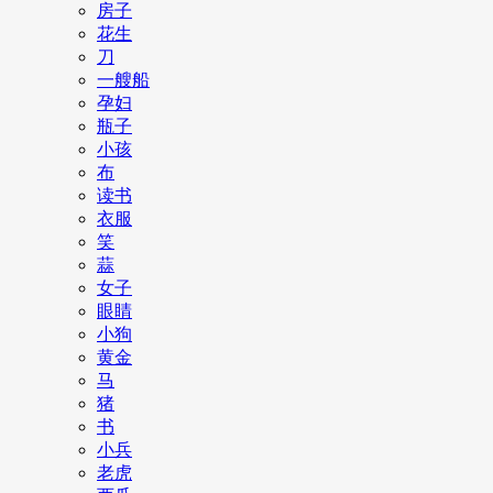
房子
花生
刀
一艘船
孕妇
瓶子
小孩
布
读书
衣服
笑
蒜
女子
眼睛
小狗
黄金
马
猪
书
小兵
老虎