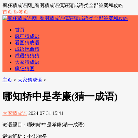
疯狂猜成语网_看图猜成语疯狂猜成语类全部答案和攻略
首页
标签页
首页
疯狂猜成语
看图猜成语
成语玩命猜
成语猜猜猜
大家猜成语
疯狂猜图
主页
>
大家猜成语
>
哪知轿中是孝廉(猜一成语)
大家猜成语
2024-07-31 15:41
谜语题目：哪知轿中是孝廉(猜一成语)
谜语解析：不识抬举