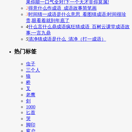
果你能一口气全对!下一个天才非你莫属!
2
得意什么作成语_成语故事简笔画
3
时间猜一成语是什么意思_看图猜成语:时间很珍
贵,眼看着就到年底了
4
什么言什么鼎成语疯狂猜成语_百树云课堂成语故
事:一言九鼎
5
清净猜成语是什么_清净（打一成语）
热门标签
虫子
三个人
狼
桥
叉
老鹰
剑
1000
匕首
哭
脚印
窗户