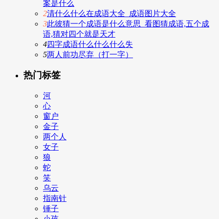
案是什么
2
清什么什么在成语大全_成语图片大全
3
此彼猜一个成语是什么意思_看图猜成语,五个成
语,猜对四个就是天才
4
四字成语什么什么什么失
5
两人前功尽弃（打一字）
热门标签
河
心
窗户
金子
两个人
女子
狼
蛇
笑
乌云
指南针
锤子
小孩