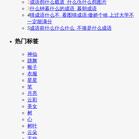
2
成语怨什么载道_什么仇什么怨图片
3
什么钟暮什么的成语_暮朝成语
4
猜成语什么不_看图猜成语:傲娇个啥,上过大学不
一定能满分
5
成语前什么什么什么_不接是什么成语
热门标签
神仙
跳舞
猴子
衣服
星星
笔
月亮
云彩
美女
树
心
树叶
云朵
手指