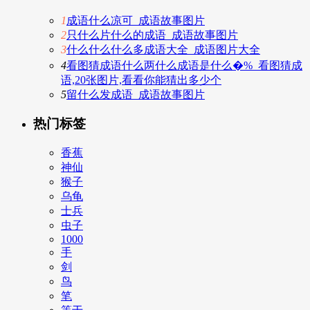
1
成语什么凉可_成语故事图片
2
只什么片什么的成语_成语故事图片
3
什么什么什么多成语大全_成语图片大全
4
看图猜成语什么两什么成语是什么�%_看图猜成
语,20张图片,看看你能猜出多少个
5
留什么发成语_成语故事图片
热门标签
香蕉
神仙
猴子
乌龟
士兵
虫子
1000
手
剑
鸟
笔