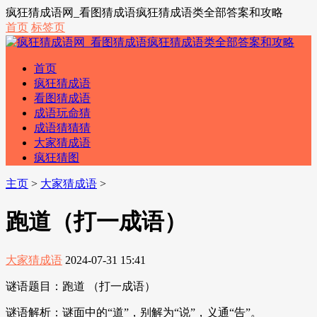
疯狂猜成语网_看图猜成语疯狂猜成语类全部答案和攻略
首页
标签页
首页
疯狂猜成语
看图猜成语
成语玩命猜
成语猜猜猜
大家猜成语
疯狂猜图
主页
>
大家猜成语
>
跑道（打一成语）
大家猜成语
2024-07-31 15:41
谜语题目：跑道 （打一成语）
谜语解析：谜面中的“道”，别解为“说”，义通“告”。