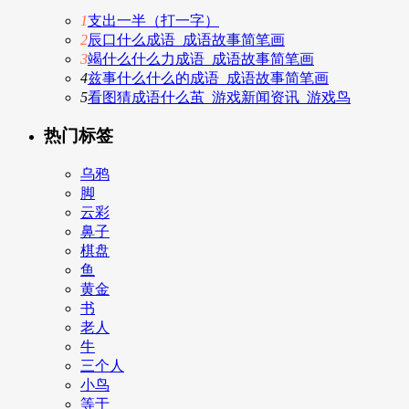
1
支出一半（打一字）
2
辰口什么成语_成语故事简笔画
3
竭什么什么力成语_成语故事简笔画
4
兹事什么什么的成语_成语故事简笔画
5
看图猜成语什么茧_游戏新闻资讯_游戏鸟
热门标签
乌鸦
脚
云彩
鼻子
棋盘
鱼
黄金
书
老人
牛
三个人
小鸟
等于