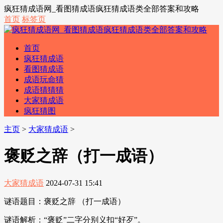
疯狂猜成语网_看图猜成语疯狂猜成语类全部答案和攻略
首页
标签页
首页
疯狂猜成语
看图猜成语
成语玩命猜
成语猜猜猜
大家猜成语
疯狂猜图
主页
>
大家猜成语
>
褒贬之辞（打一成语）
大家猜成语
2024-07-31 15:41
谜语题目：褒贬之辞 （打一成语）
谜语解析：“褒贬”二字分别义扣“好歹”。