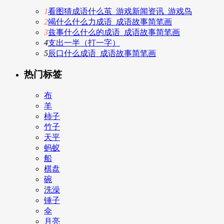
1
看图猜成语什么茧_游戏新闻资讯_游戏鸟
2
竭什么什么力成语_成语故事简笔画
3
兹事什么什么的成语_成语故事简笔画
4
支出一半（打一字）
5
辰口什么成语_成语故事简笔画
热门标签
布
羊
柿子
竹子
天平
蚂蚁
船
棋盘
碗
洗澡
锤子
伞
月亮