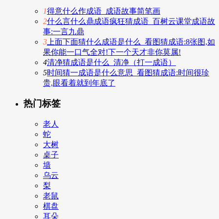
1
得意什么作成语_成语故事简笔画
2
什么言什么鼎成语疯狂猜成语_百树云课堂成语故
事:一言九鼎
3
上面下面猜什么成语是什么_看图猜成语:8张图,如
果你能一口气全对!下一个天才非你莫属!
4
清净猜成语是什么_清净（打一成语）
5
时间猜一成语是什么意思_看图猜成语:时间很珍
贵,眼看着就到年底了
热门标签
老人
蛇
大树
桌子
墙
乌云
梨
老鼠
棋盘
耳朵