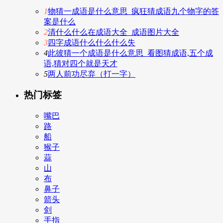
1
物猜一成语是什么意思_疯狂猜成语九个物字的答
案是什么
2
清什么什么在成语大全_成语图片大全
3
四字成语什么什么什么失
4
此彼猜一个成语是什么意思_看图猜成语,五个成
语,猜对四个就是天才
5
两人前功尽弃（打一字）
热门标签
嘴巴
路
船
猴子
蒜
山
布
鼻子
箭头
剑
手指