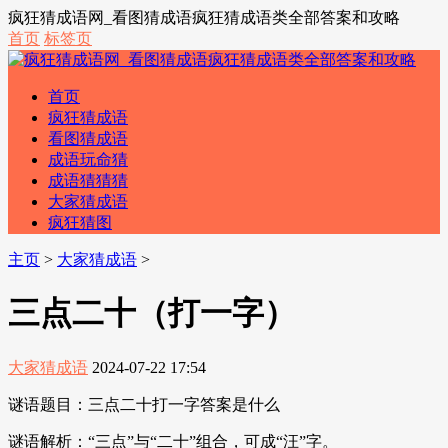
疯狂猜成语网_看图猜成语疯狂猜成语类全部答案和攻略
首页
标签页
首页
疯狂猜成语
看图猜成语
成语玩命猜
成语猜猜猜
大家猜成语
疯狂猜图
主页
>
大家猜成语
>
三点二十（打一字）
大家猜成语
2024-07-22 17:54
谜语题目：三点二十打一字答案是什么
谜语解析：“三点”与“二十”组合，可成“汪”字。