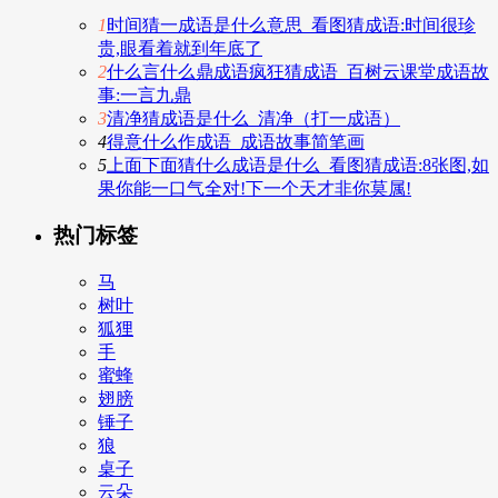
1
时间猜一成语是什么意思_看图猜成语:时间很珍
贵,眼看着就到年底了
2
什么言什么鼎成语疯狂猜成语_百树云课堂成语故
事:一言九鼎
3
清净猜成语是什么_清净（打一成语）
4
得意什么作成语_成语故事简笔画
5
上面下面猜什么成语是什么_看图猜成语:8张图,如
果你能一口气全对!下一个天才非你莫属!
热门标签
马
树叶
狐狸
手
蜜蜂
翅膀
锤子
狼
桌子
云朵