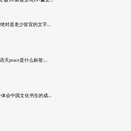
对是老少皆宜的文字...
eace是什么标签:...
分体会中国文化书生的成...