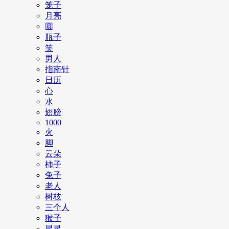
笼子
月亮
圆
瓶子
笑
男人
指南针
日历
心
水
翅膀
1000
火
脚
云朵
柿子
兔子
老人
树枝
三个人
猴子
星星