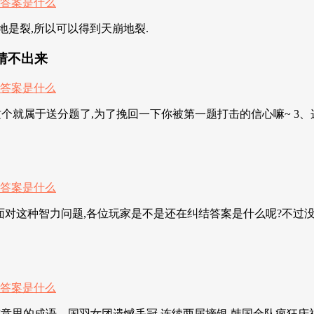
是裂,所以可以得到天崩地裂.
都猜不出来
这个就属于送分题了,为了挽回一下你被第一题打击的信心嘛~ 3、这
对这种智力问题,各位玩家是不是还在纠结答案是什么呢?不过没
成语... 国羽女团遗憾丢冠,连续两届摘银,韩国全队疯狂庆祝 破1