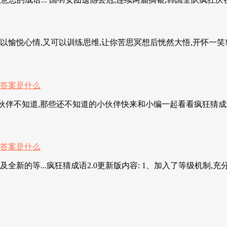
愉悦心情,又可以训练思维,让你苦思冥想后恍然大悟,开怀一笑!绝
小伙伴不知道,那些还不知道的小伙伴快来和小编一起看看疯狂猜成语天p
全新的等...疯狂猜成语2.0更新版内容: 1、加入了等级机制,充