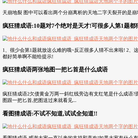
天崩地裂 图中可以看出两个分崩离析的天地二字天裂开的是崩地
疯狂猜成语:10题对7个绝对是天才!可很多人第1题
1、很少会第1题就放这么难的哦~反正很多人猜不出来啦! 2、
都好简单啊不能给提示!
疯狂猜成语两张地图一把匕首是什么成语
疯狂猜成语2欠债黄金万两一斜红线旁边有支红笔是什么成语?面
图跟一把匕首,把图送过来就看见...
看图猜成语:不试不知道,试试全知道!!
看图猜成语,感谢大家一直以来的支持和喜欢!如果大家有什么有意思的