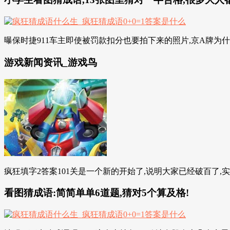
曝保时捷911车主即使被罚款扣分也要拍下来的照片,京A牌为什么
游戏新闻资讯_游戏鸟
疯狂填字2答案101关是一个新的开始了,说明大家已经破百了,实力
看图猜成语:简简单单6道题,猜对5个算及格!