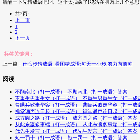
清醒一下先猜成语吧! 4、这个太抽象了!鸡站在肌肉上几个意思? 
共2页:
上一页
1
2
下一页
标签关键词：
上一篇：
什么步猜成语_看图猜成语:每天一小步,努力向前冲
阅读
不顾南北（打一成语）_不顾南北（打一成语）答案
不重生男重生女（打一成语）_不重生男重生女（打一成
曹瞒兵败走华容（打一成语）_曹瞒兵败走华容（打一成
禅堂诵声连日起（打一成语）_禅堂诵声连日起（打一成
成方圆之路（打一成语）_成方圆之路（打一成语）答案
从此东瀛多事端（打一成语）_从此东瀛多事端（打一成
代先生发言（打一成语）_代先生发言（打一成语）答案
短一罚十（打一成语）_短一罚十（打一成语）答案