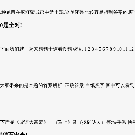
=1这种题目在疯狂猜成语中常出现,这题还是比较容易得到答案的.两个
0题全对!
图猜成语. 1 2 3 4 5 6 7 8 9 10 11 12 13 14 15 1
家带来的是本题的答案解析. 正确答案 白纸黑字 图中可以看到一
下产品《成语大富豪》、《马上》及《挖矿达人》等;快手系,快手母
都猜不出来!