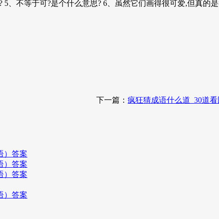
5、不等于可?是个什么意思? 6、虽然它们画得很可爱,但真的是很凶
下一篇：
疯狂猜成语什么道_30道看
语）答案
语）答案
语）答案
语）答案