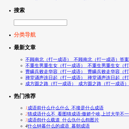
搜索
分类导航
最新文章
不顾南北（打一成语）_不顾南北（打一成语）答案
不重生男重生女（打一成语）_不重生男重生女（
曹瞒兵败走华容（打一成语）_曹瞒兵败走华容（
禅堂诵声连日起（打一成语）_禅堂诵声连日起（
成方圆之路（打一成语）_成方圆之路（打一成语
热门推荐
1
成语前什么什么什么_不接是什么成语
2
猜成语什么不_看图猜成语:傲娇个啥,上过大学不
3
成语怨什么载道_什么仇什么怨图片
4
什么钟暮什么的成语_暮朝成语