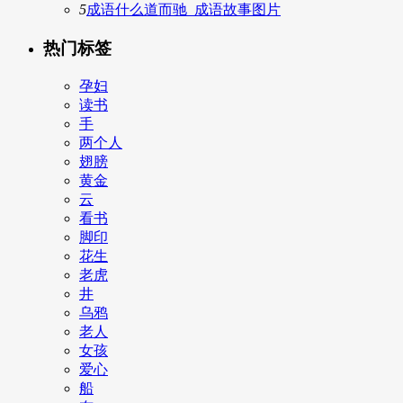
5
成语什么道而驰_成语故事图片
热门标签
孕妇
读书
手
两个人
翅膀
黄金
云
看书
脚印
花生
老虎
井
乌鸦
老人
女孩
爱心
船