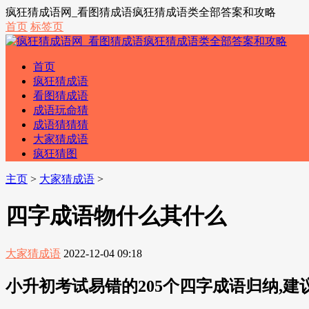
疯狂猜成语网_看图猜成语疯狂猜成语类全部答案和攻略
首页
标签页
首页
疯狂猜成语
看图猜成语
成语玩命猜
成语猜猜猜
大家猜成语
疯狂猜图
主页
>
大家猜成语
>
四字成语物什么其什么
大家猜成语
2022-12-04 09:18
小升初考试易错的205个四字成语归纳,建