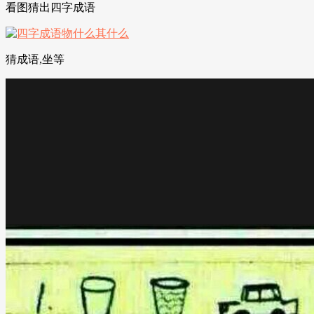
看图猜出四字成语
猜成语,坐等