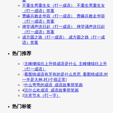
案
不重生男重生女（打一成语）_不重生男重生女
（打一成语）答案
曹瞒兵败走华容（打一成语）_曹瞒兵败走华容
（打一成语）答案
禅堂诵声连日起（打一成语）_禅堂诵声连日起
（打一成语）答案
成方圆之路（打一成语）_成方圆之路（打一成
语）答案
热门推荐
1
主峰继续往上升猜成语是什么_主峰继续往上升
（打一成语）
2
看图猜成语有牙有的是什么意思_看图猜成语:对
一半是大神,对3个很正常!
3
什么弯弯的成语_成语故事简笔画
4
沉什么欢成语_成语故事简笔画
5
注意节水（打一字）
热门标签