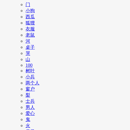
门
小狗
西瓜
狐狸
衣服
老鼠
河
桌子
哭
山
100
树叶
小兵
两个人
窗户
梨
士兵
男人
爱心
鬼
火