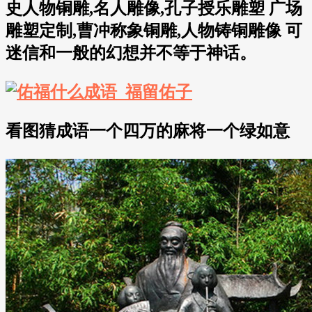
史人物铜雕,名人雕像,孔子授乐雕塑 广场
雕塑定制,曹冲称象铜雕,人物铸铜雕像 可
迷信和一般的幻想并不等于神话。
看图猜成语一个四万的麻将一个绿如意