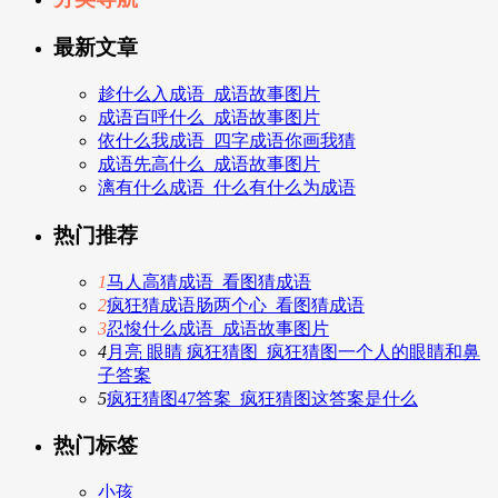
最新文章
趁什么入成语_成语故事图片
成语百呼什么_成语故事图片
依什么我成语_四字成语你画我猜
成语先高什么_成语故事图片
漓有什么成语_什么有什么为成语
热门推荐
1
马人高猜成语_看图猜成语
2
疯狂猜成语肠两个心_看图猜成语
3
忍悛什么成语_成语故事图片
4
月亮 眼睛 疯狂猜图_疯狂猜图一个人的眼睛和鼻
子答案
5
疯狂猜图47答案_疯狂猜图这答案是什么
热门标签
小孩