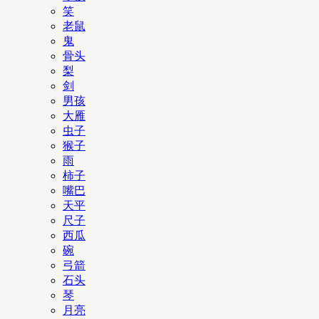
笑
老鼠
鬼
骨头
梨
剑
男孩
大雁
虫子
猴子
雨
柿子
嘴巴
天平
尺子
西瓜
碗
弓箭
石头
琴
月亮