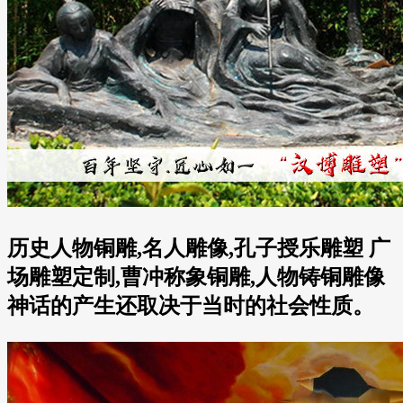
历史人物铜雕,名人雕像,孔子授乐雕塑 广
场雕塑定制,曹冲称象铜雕,人物铸铜雕像
神话的产生还取决于当时的社会性质。