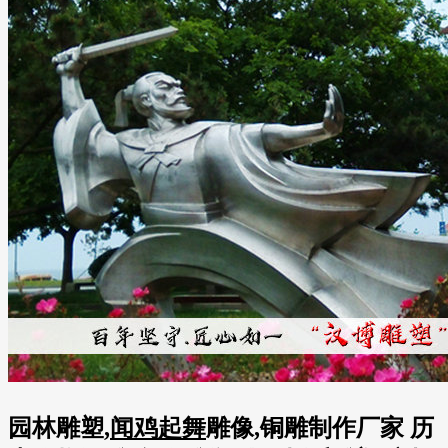
园林雕塑,
闻鸡起舞
雕像,铜雕制作厂家 历