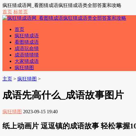
疯狂猜成语网_看图猜成语疯狂猜成语类全部答案和攻略
首页
标签页
首页
疯狂猜成语
看图猜成语
成语玩命猜
成语猜猜猜
大家猜成语
疯狂猜图
主页
>
疯狂猜图
>
成语先高什么_成语故事图片
疯狂猜图
2023-09-15 19:40
纸上动画片 逗逗镇的成语故事 轻松掌握100