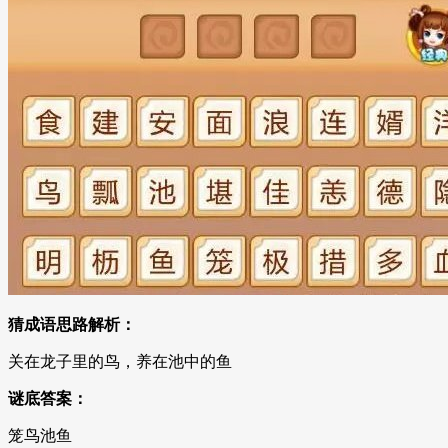
猜成语思路解析：
关在龙子里的鸟，养在池中的鱼
谜底答案：
笼鸟池鱼