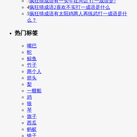
3
疯狂猜成语有一头牛在河边 打一成语是?
4
疯狂猜成语2喜欢不实打一成语是什么
5
疯狂猜成语有太阳鸡两人再练武打一成语是什
么？
热门标签
嘴巴
蛇
鲸鱼
竹子
两个人
箭头
梨
一艘船
鸡
狼
琴
旗子
西瓜
蚂蚁
镜子