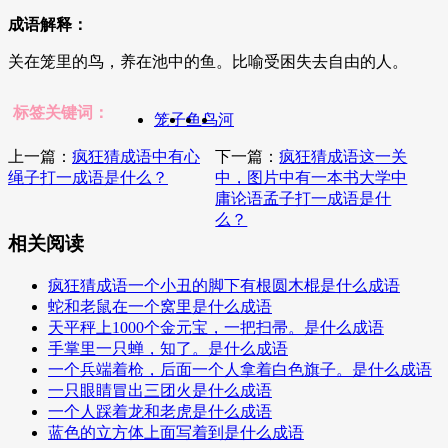
成语解释：
关在笼里的鸟，养在池中的鱼。比喻受困失去自由的人。
标签关键词：
笼子
鱼
鸟
河
上一篇：
疯狂猜成语中有心
下一篇：
疯狂猜成语这一关
绳子打一成语是什么？
中，图片中有一本书大学中
庸论语孟子打一成语是什
么？
相关阅读
疯狂猜成语一个小丑的脚下有根圆木棍是什么成语
蛇和老鼠在一个窝里是什么成语
天平秤上1000个金元宝，一把扫帚。是什么成语
手掌里一只蝉，知了。是什么成语
一个兵端着枪，后面一个人拿着白色旗子。是什么成语
一只眼睛冒出三团火是什么成语
一个人踩着龙和老虎是什么成语
蓝色的立方体上面写着到是什么成语