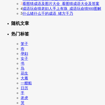
3
看图猜成语及图片大全_看图猜成语大全及答案
4
成语玩命猜老妇人手上有珠_成语玩命猜900图解
5
什么绪什么千的成语_绪方千乃
随机文章
热门标签
笼子
布
孕妇
女子
书
鸟
花生
大雁
一艘船
日历
手
老虎
哭