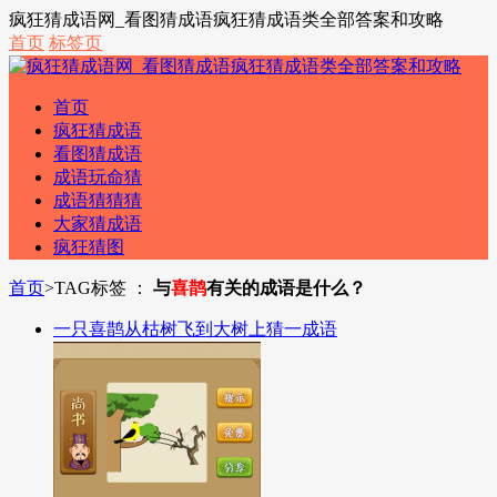
疯狂猜成语网_看图猜成语疯狂猜成语类全部答案和攻略
首页
标签页
首页
疯狂猜成语
看图猜成语
成语玩命猜
成语猜猜猜
大家猜成语
疯狂猜图
首页
>
TAG标签 ：
与
喜鹊
有关的成语是什么？
一只喜鹊从枯树飞到大树上猜一成语