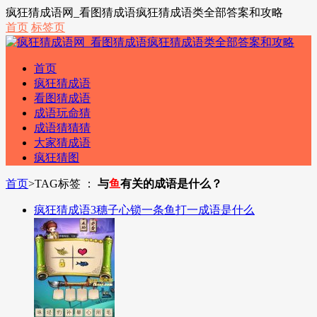
疯狂猜成语网_看图猜成语疯狂猜成语类全部答案和攻略
首页
标签页
首页
疯狂猜成语
看图猜成语
成语玩命猜
成语猜猜猜
大家猜成语
疯狂猜图
首页
>
TAG标签 ：
与
鱼
有关的成语是什么？
疯狂猜成语3穗子心锁一条鱼打一成语是什么