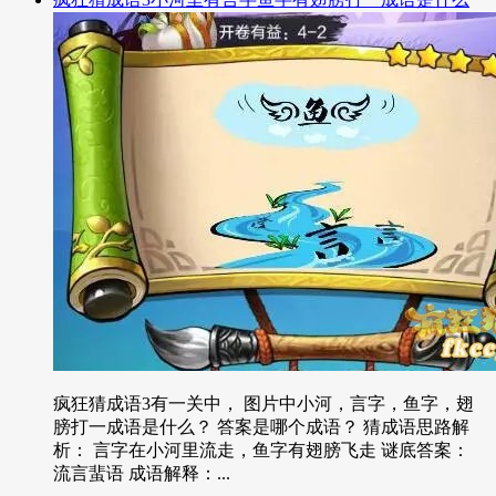
疯狂猜成语3有一关中， 图片中小河，言字，鱼字，翅
膀打一成语是什么？ 答案是哪个成语？ 猜成语思路解
析： 言字在小河里流走，鱼字有翅膀飞走 谜底答案：
流言蜚语 成语解释：...