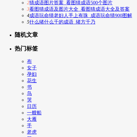
2
猜成语图片答案_看图猜成语500个图片
3
看图猜成语及图片大全_看图猜成语大全及答案
4
成语玩命猜老妇人手上有珠_成语玩命猜900图解
5
什么绪什么千的成语_绪方千乃
随机文章
热门标签
布
女子
孕妇
花生
书
鸟
哭
日历
一艘船
大雁
手
老虎