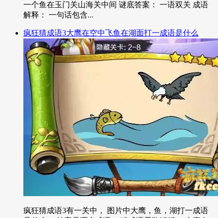
一个鱼在玉门关山海关中间 谜底答案： 一语双关 成语
解释： 一句话包含...
疯狂猜成语3大鹰在空中飞鱼在湖面打一成语是什么
疯狂猜成语3有一关中， 图片中大鹰，鱼，湖打一成语