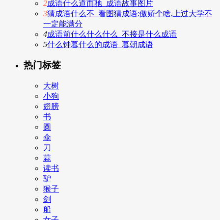
2
成语什么道而驰_成语故事图片
3
猜成语什么不_看图猜成语:傲娇个啥,上过大学不
一定能满分
4
成语前什么什么什么_不接是什么成语
5
什么钟暮什么的成语_暮朝成语
热门标签
大树
小狗
翅膀
书
圆
伞
刀
蒜
读书
驴
猴子
剑
船
女子