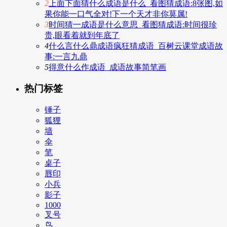
2
上面下面猜什么成语是什么_看图猜成语:8张图,如
果你能一口气全对!下一个天才非你莫属!
3
时间猜一成语是什么意思_看图猜成语:时间很珍
贵,眼看着就到年底了
4
什么言什么鼎成语疯狂猜成语_百树云课堂成语故
事:一言九鼎
5
得意什么作成语_成语故事简笔画
热门标签
锤子
狐狸
墙
伞
笔
桌子
唇印
小兵
影子
1000
叉号
鸟