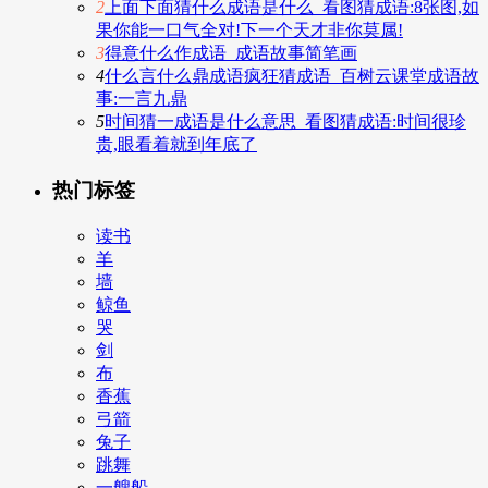
2
上面下面猜什么成语是什么_看图猜成语:8张图,如
果你能一口气全对!下一个天才非你莫属!
3
得意什么作成语_成语故事简笔画
4
什么言什么鼎成语疯狂猜成语_百树云课堂成语故
事:一言九鼎
5
时间猜一成语是什么意思_看图猜成语:时间很珍
贵,眼看着就到年底了
热门标签
读书
羊
墙
鲸鱼
哭
剑
布
香蕉
弓箭
兔子
跳舞
一艘船