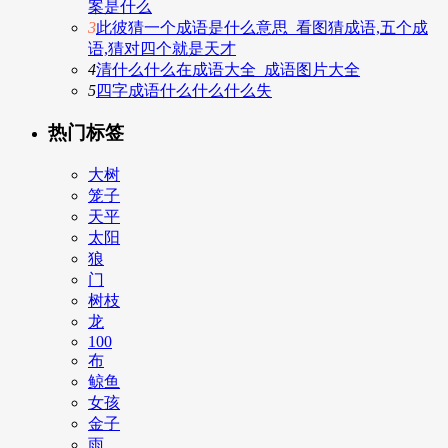
案是什么
3
此彼猜一个成语是什么意思_看图猜成语,五个成
语,猜对四个就是天才
4
清什么什么在成语大全_成语图片大全
5
四字成语什么什么什么失
热门标签
大树
笼子
天平
太阳
狼
门
树枝
龙
100
布
鲸鱼
女孩
金子
雨