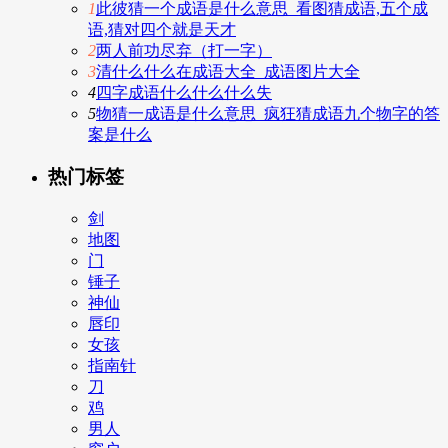
1
此彼猜一个成语是什么意思_看图猜成语,五个成
语,猜对四个就是天才
2
两人前功尽弃（打一字）
3
清什么什么在成语大全_成语图片大全
4
四字成语什么什么什么失
5
物猜一成语是什么意思_疯狂猜成语九个物字的答
案是什么
热门标签
剑
地图
门
锤子
神仙
唇印
女孩
指南针
刀
鸡
男人