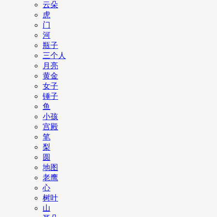
云朵
虎
门
河
瓶子
三个人
月亮
黄金
女子
锤子
鱼
小孩
宫殿
笔
梨
圆
地图
老鹰
心
树叶
山