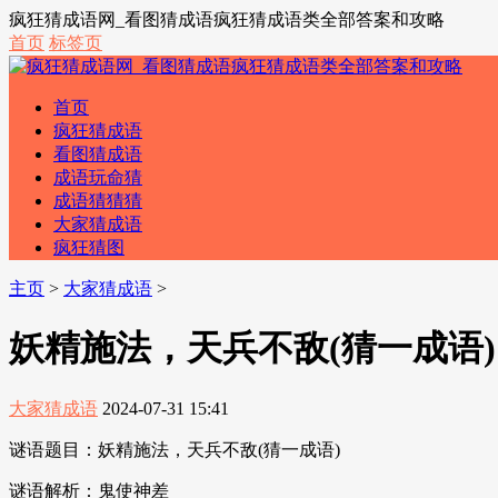
疯狂猜成语网_看图猜成语疯狂猜成语类全部答案和攻略
首页
标签页
首页
疯狂猜成语
看图猜成语
成语玩命猜
成语猜猜猜
大家猜成语
疯狂猜图
主页
>
大家猜成语
>
妖精施法，天兵不敌(猜一成语)
大家猜成语
2024-07-31 15:41
谜语题目：妖精施法，天兵不敌(猜一成语)
谜语解析：鬼使神差