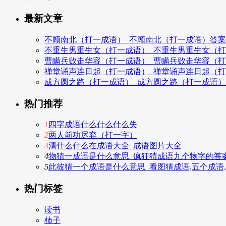
最新文章
不顾南北（打一成语）_不顾南北（打一成语）答案
不重生男重生女（打一成语）_不重生男重生女（
曹瞒兵败走华容（打一成语）_曹瞒兵败走华容（
禅堂诵声连日起（打一成语）_禅堂诵声连日起（
成方圆之路（打一成语）_成方圆之路（打一成语
热门推荐
1
四字成语什么什么什么失
2
两人前功尽弃（打一字）
3
清什么什么在成语大全_成语图片大全
4
物猜一成语是什么意思_疯狂猜成语九个物字的答
5
此彼猜一个成语是什么意思_看图猜成语,五个成语
热门标签
读书
柿子