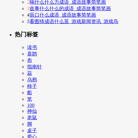
2
竭什么什么力成语_成语故事简笔画
3
兹事什么什么的成语_成语故事简笔画
4
辰口什么成语_成语故事简笔画
5
看图猜成语什么茧_游戏新闻资讯_游戏鸟
热门标签
读书
喜鹊
布
指南针
蒜
乌鸦
柿子
船
笔
100
神仙
老鼠
脚
桌子
爱心