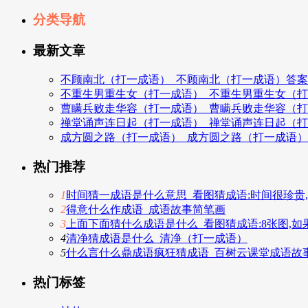
分类导航
最新文章
不顾南北（打一成语）_不顾南北（打一成语）答案
不重生男重生女（打一成语）_不重生男重生女（
曹瞒兵败走华容（打一成语）_曹瞒兵败走华容（
禅堂诵声连日起（打一成语）_禅堂诵声连日起（
成方圆之路（打一成语）_成方圆之路（打一成语
热门推荐
1
时间猜一成语是什么意思_看图猜成语:时间很珍贵
2
得意什么作成语_成语故事简笔画
3
上面下面猜什么成语是什么_看图猜成语:8张图,如
4
清净猜成语是什么_清净（打一成语）
5
什么言什么鼎成语疯狂猜成语_百树云课堂成语故事
热门标签