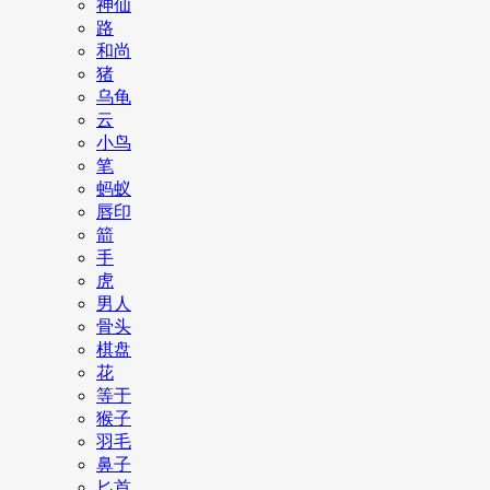
神仙
路
和尚
猪
乌龟
云
小鸟
笔
蚂蚁
唇印
箭
手
虎
男人
骨头
棋盘
花
等于
猴子
羽毛
鼻子
匕首