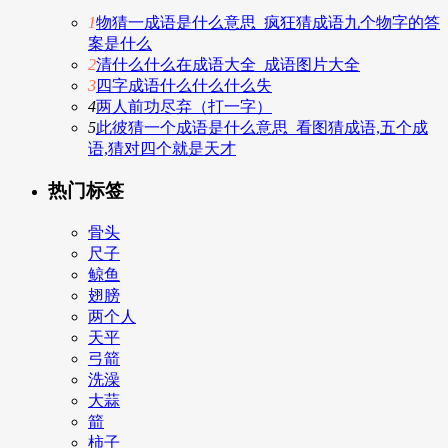
1
物猜一成语是什么意思_疯狂猜成语九个物字的答
案是什么
2
清什么什么在成语大全_成语图片大全
3
四字成语什么什么什么失
4
两人前功尽弃（打一字）
5
此彼猜一个成语是什么意思_看图猜成语,五个成
语,猜对四个就是天才
热门标签
骨头
尺子
鲸鱼
翅膀
两个人
天平
弓箭
洗澡
大蒜
箭
柿子