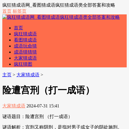
疯狂猜成语网_看图猜成语疯狂猜成语类全部答案和攻略
首页
标签页
首页
疯狂猜成语
看图猜成语
成语玩命猜
成语猜猜猜
大家猜成语
疯狂猜图
主页
>
大家猜成语
>
险遭宫刑（打一成语）
大家猜成语
2024-07-31 15:41
谜语题目：险遭宫刑 （打一成语）
谜语解析：宫刑又称阴刑，是指对男子或女子的阴处施刑。