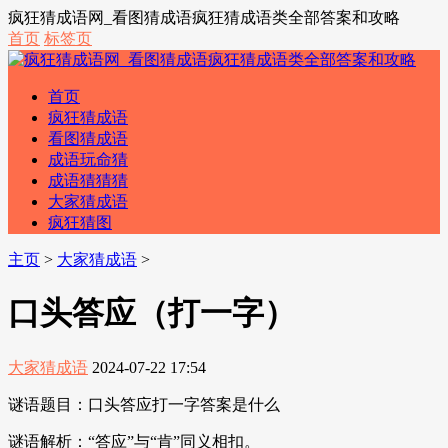
疯狂猜成语网_看图猜成语疯狂猜成语类全部答案和攻略
首页
标签页
首页
疯狂猜成语
看图猜成语
成语玩命猜
成语猜猜猜
大家猜成语
疯狂猜图
主页
>
大家猜成语
>
口头答应（打一字）
大家猜成语
2024-07-22 17:54
谜语题目：口头答应打一字答案是什么
谜语解析：“答应”与“肯”同义相扣。