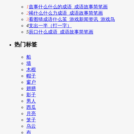
1
兹事什么什么的成语_成语故事简笔画
2
竭什么什么力成语_成语故事简笔画
3
看图猜成语什么茧_游戏新闻资讯_游戏鸟
4
支出一半（打一字）
5
辰口什么成语_成语故事简笔画
热门标签
船
墙
木棍
帽子
窗户
翅膀
影子
男人
西瓜
月亮
笼子
乌云
布