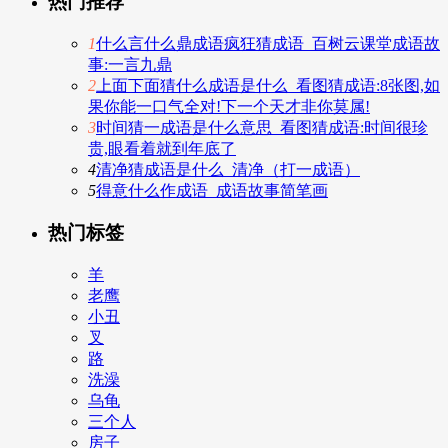
热门推荐
1
什么言什么鼎成语疯狂猜成语_百树云课堂成语故
事:一言九鼎
2
上面下面猜什么成语是什么_看图猜成语:8张图,如
果你能一口气全对!下一个天才非你莫属!
3
时间猜一成语是什么意思_看图猜成语:时间很珍
贵,眼看着就到年底了
4
清净猜成语是什么_清净（打一成语）
5
得意什么作成语_成语故事简笔画
热门标签
羊
老鹰
小丑
叉
路
洗澡
乌龟
三个人
房子